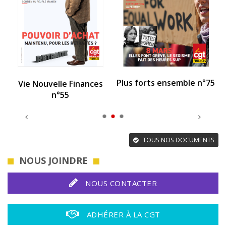
Plus forts ensemble n°75
6
Vie Nouvelle Finances
n°55
TOUS NOS DOCUMENTS
NOUS JOINDRE
NOUS CONTACTER
ADHÉRER À LA CGT