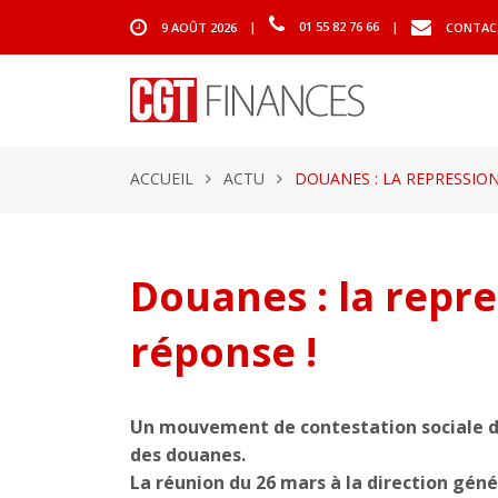
9 AOÛT 2026
|
01 55 82 76 66
|
CONTAC
ACCUEIL
ACTU
DOUANES : LA REPRESSIO
Douanes : la repr
réponse !
Un mouvement de contestation sociale d
des douanes.
La réunion du 26 mars à la direction géné