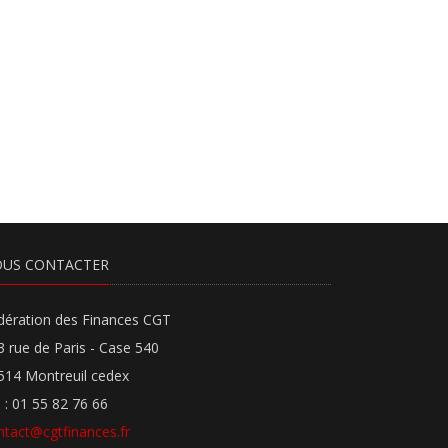
US CONTACTER
dération des Finances CGT
3 rue de Paris - Case 540
514 Montreuil cedex
l : 01 55 82 76 66
ntact@cgtfinances.fr