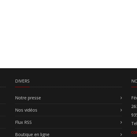
DIVERS
NO
Notre presse
Fé
26
Nos vidéos
93
Flux RSS
Te
co
Boutique en ligne