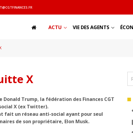
T@CGTFINANCES.FR
ACTU
VIE DES AGENTS
ÉCON
X
uitte X
 de Donald Trump, la fédération des Finances CGT
ocial X (ex Twitter).
t fait un réseau anti-social ayant pour seul
naires de son propriétaire, Elon Musk.