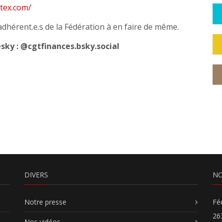
ttex.com/
 adhérent.e.s de la Fédération à en faire de même.
sky : @cgtfinances.bsky.social
DIVERS
NO
Notre presse
Fé
26
Nos vidéos