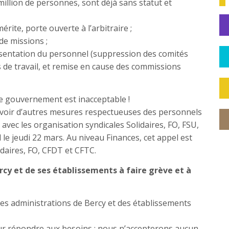
million de personnes, sont déjà sans statut et
rite, porte ouverte à l’arbitraire ;
de missions ;
ésentation du personnel (suppression des comités
s de travail, et remise en cause des commissions
le gouvernement est inacceptable !
uvoir d’autres mesures respectueuses des personnels
 avec les organisation syndicales Solidaires, FO, FSU,
l le jeudi 22 mars. Au niveau Finances, cet appel est
idaires, FO, CFDT et CFTC.
rcy et de ses établissements à faire grève et à
es administrations de Bercy et des établissements
our répondre aux besoins ; nous n’accepterons aucun