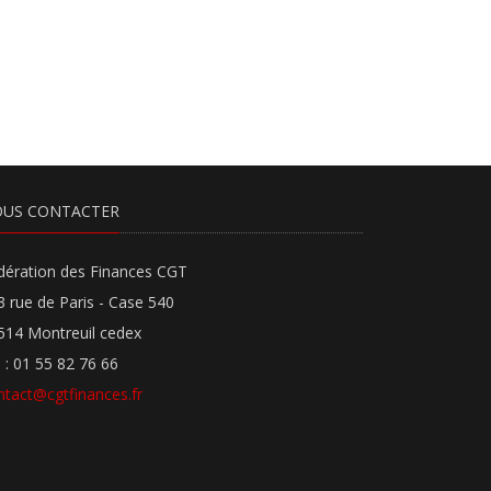
US CONTACTER
dération des Finances CGT
3 rue de Paris - Case 540
514 Montreuil cedex
l : 01 55 82 76 66
ntact@cgtfinances.fr