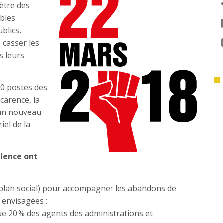
mètre des
ables
blics,
 casser les
s leurs
00 postes des
carence, la
, un nouveau
iel de la
lence ont
un plan social) pour accompagner les abandons de
 envisagées ;
ue 20 % des agents des administrations et