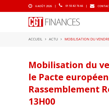
6 AOÛT 2026
|
01 55 82 76 66
|
CONTAC
ACCUEIL
ACTU
MOBILISATION DU VENDRED
Mobilisation du ve
le Pacte européen 
Rassemblement Ré
13H00