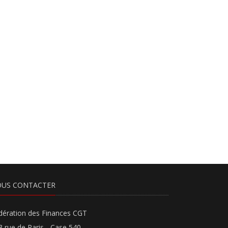
US CONTACTER
dération des Finances CGT
3 rue de Paris - Case 540