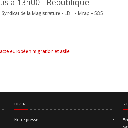
us à 13h00 - République
– Syndicat de la Magistrature - LDH - Mrap – SOS
M
Pacte européen migration et asile
DIVERS
NO
Notre presse
Fé
26