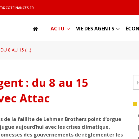
T@CGTFINANCES.FR
ACTU
VIE DES AGENTS
ÉCON
U 8 AU 15 (…)
nt : du 8 au 15
vec Attac
 de la faillite de Lehman Brothers point d’orgue
onjugue aujourd’hui avec les crises climatique,
 promesses des gouvernements de réglementer les