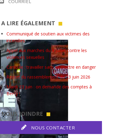
COURRIEL
A LIRE ÉGALEMENT
Communiqué de soutien aux victimes des
incendies
Appel aux marches du 4 juillet contre les
violences sexuelles
Canicule : travailler sans se mettre en danger
Report du rassemblement du 23 juin 2026
Mardi 23 juin : on demande des comptes à
Bercy !
NOUS JOINDRE
NOUS CONTACTER