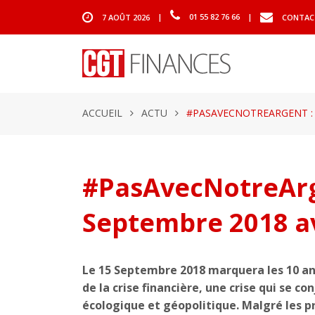
7 AOÛT 2026
|
01 55 82 76 66
|
CONTAC
ACCUEIL
ACTU
#PASAVECNOTREARGENT : D
#PasAvecNotreArge
Septembre 2018 a
Le 15 Septembre 2018 marquera les 10 ans
de la crise financière, une crise qui se c
écologique et géopolitique. Malgré les