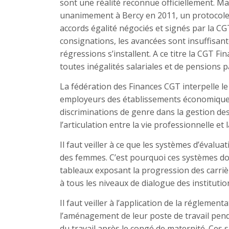
sont une réalité reconnue officiellement. Ma
unanimement à Bercy en 2011, un protocole 
accords égalité négociés et signés par la CG
consignations, les avancées sont insuffisan
régressions s’installent. A ce titre la CGT F
toutes inégalités salariales et de pensions p
La fédération des Finances CGT interpelle le
employeurs des établissements économiques 
discriminations de genre dans la gestion des 
l’articulation entre la vie professionnelle et 
Il faut veiller à ce que les systèmes d’évalua
des femmes. C’est pourquoi ces systèmes doive
tableaux exposant la progression des carri
à tous les niveaux de dialogue des instituti
Il faut veiller à l’application de la réglemen
l’aménagement de leur poste de travail pend
du travail après le congé de maternité. Ces