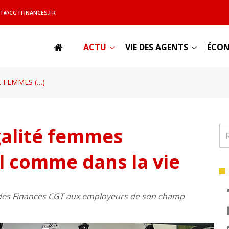
T@CGTFINANCES.FR
ACTU
VIE DES AGENTS
ÉCON
É FEMMES (…)
galité femmes
l comme dans la vie
n des Finances CGT aux employeurs de son champ