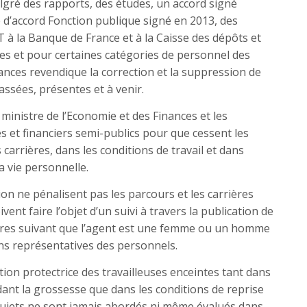
lgré des rapports, des études, un accord signé
d’accord Fonction publique signé en 2013, des
T à la Banque de France et à la Caisse des dépôts et
tes et pour certaines catégories de personnel des
inances revendique la correction et la suppression de
assées, présentes et à venir.
 ministre de l’Economie et des Finances et les
et financiers semi-publics pour que cessent les
carrières, dans les conditions de travail et dans
la vie personnelle.
tion ne pénalisent pas les parcours et les carrières
nt faire l’objet d’un suivi à travers la publication de
ères suivant que l’agent est une femme ou un homme
ons représentatives des personnels.
tation protectrice des travailleuses enceintes tant dans
ant la grossesse que dans les conditions de reprise
 sujets ne sont jamais abordés ni même évalués dans