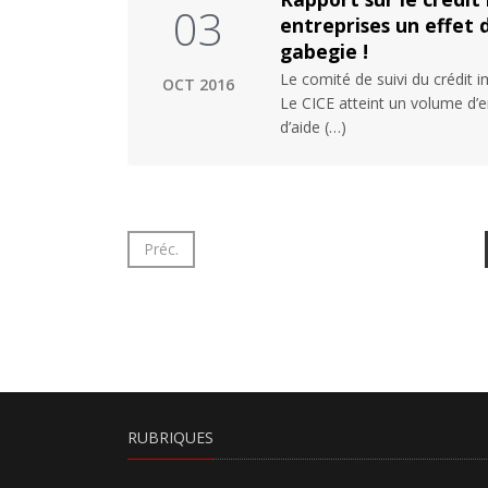
03
entreprises un effet 
gabegie !
Le comité de suivi du crédit 
OCT 2016
Le CICE atteint un volume d’env
d’aide (…)
Préc.
RUBRIQUES