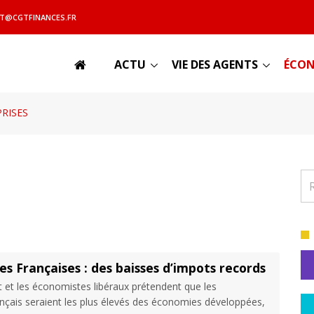
T@CGTFINANCES.FR
ACTU
VIE DES AGENTS
ÉCON
RISES
s Françaises : des baisses d’impots records
 et les économistes libéraux prétendent que les
ançais seraient les plus élevés des économies développées,