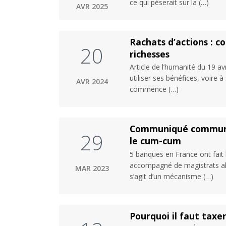
ce qui pèserait sur la (…)
AVR 2025
Rachats d’actions : c
20
richesses
Article de l’humanité du 19 av
utiliser ses bénéfices, voire à
AVR 2024
commence (…)
Communiqué commun C
29
le cum-cum
5 banques en France ont fait l
accompagné de magistrats all
MAR 2023
s’agit d’un mécanisme (…)
Pourquoi il faut taxer