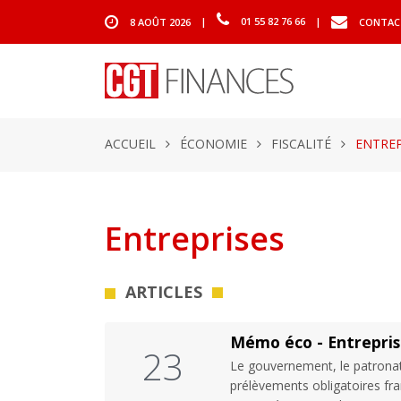
8 AOÛT 2026
|
01 55 82 76 66
|
CONTAC
ACCUEIL
ÉCONOMIE
FISCALITÉ
ENTREP
Entreprises
ARTICLES
Mémo éco - Entreprise
23
Le gouvernement, le patronat
prélèvements obligatoires fr