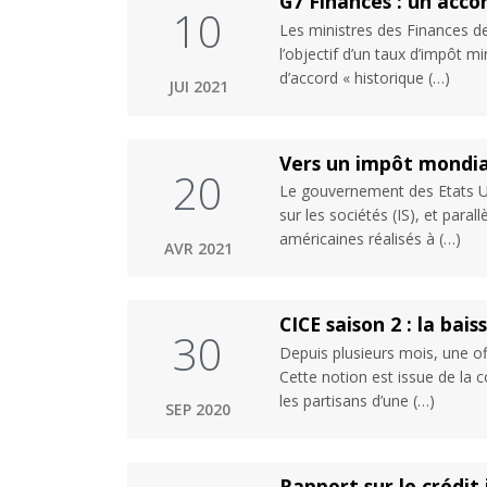
G7 Finances : un acc
10
Les ministres des Finances d
l’objectif d’un taux d’impôt m
d’accord « historique (…)
JUI 2021
Vers un impôt mondial
20
Le gouvernement des Etats Un
sur les sociétés (IS), et para
américaines réalisés à (…)
AVR 2021
CICE saison 2 : la bai
30
Depuis plusieurs mois, une of
Cette notion est issue de la 
les partisans d’une (…)
SEP 2020
Rapport sur le crédit