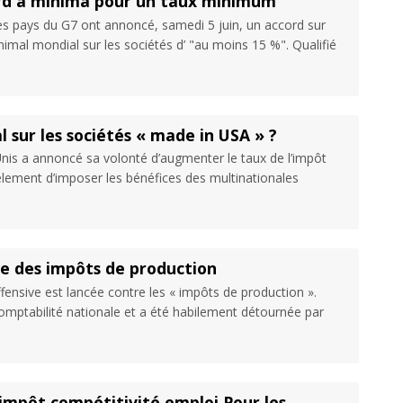
ord à minima pour un taux minimum
es pays du G7 ont annoncé, samedi 5 juin, un accord sur
inimal mondial sur les sociétés d’ "au moins 15 %". Qualifié
 sur les sociétés « made in USA » ?
is a annoncé sa volonté d’augmenter le taux de l’impôt
llèlement d’imposer les bénéfices des multinationales
sse des impôts de production
fensive est lancée contre les « impôts de production ».
comptabilité nationale et a été habilement détournée par
 impôt compétitivité emploi Pour les