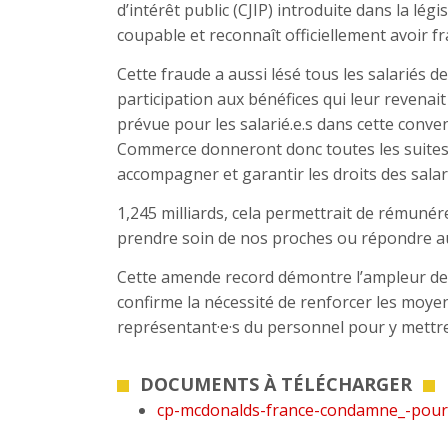
d’intérêt public (CJIP) introduite dans la le
coupable et reconnaît officiellement avoir frau
Cette fraude a aussi lésé tous les salariés 
participation aux bénéfices qui leur reven
prévue pour les salarié.e.s dans cette conve
Commerce donneront donc toutes les suites p
accompagner et garantir les droits des salari
1,245 milliards, cela permettrait de rémune
prendre soin de nos proches ou répondre a
Cette amende record démontre l’ampleur de l
confirme la nécessité de renforcer les moyen
représentant·e·s du personnel pour y mettre
DOCUMENTS À TÉLÉCHARGER
cp-mcdonalds-france-condamne_-pour-