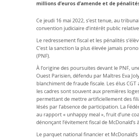
millions d’euros d’amende et de pénalités
Ce jeudi 16 mai 2022, s’est tenue, au tribuna
convention judiciaire d’intérêt public relativ
Le redressement fiscal et les pénalités s’élè
C’est la sanction la plus élevée jamais pron
(PNF).
À l’origine des poursuites devant le PNF, un
Ouest Parisien, défendu par Maîtres Eva Jo
blanchiment de fraude fiscale. Les élus CGT a
les cadres sont souvent aux premières loge
permettant de mettre artificiellement des filial
lésés par l’absence de participation. La Fé
au rapport « unhappy meal », fruit d’une coa
dénonçant l’évitement fiscal de McDonald’s 
Le parquet national financier et McDonald’s 