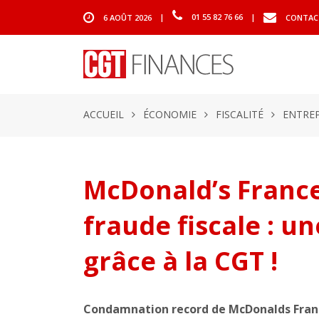
6 AOÛT 2026
|
01 55 82 76 66
|
CONTAC
ACCUEIL
ÉCONOMIE
FISCALITÉ
ENTREP
McDonald’s Franc
fraude fiscale : u
grâce à la CGT !
Condamnation record de McDonalds France 