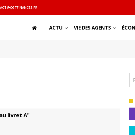
ACT@CGTFINANCES.FR
ACTU
VIE DES AGENTS
ÉCON
au livret A"