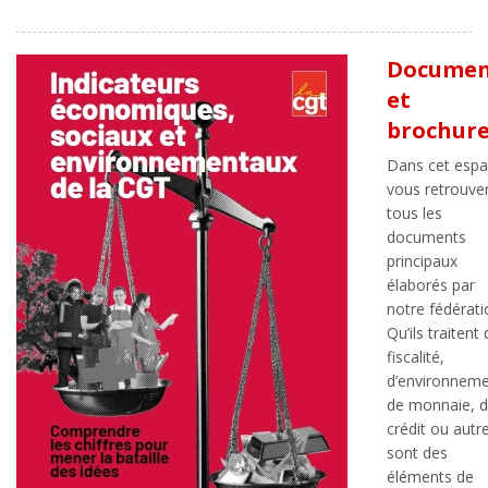
Documen
et
brochur
Dans cet espa
vous retrouve
tous les
documents
principaux
élaborés par
notre fédérati
Qu’ils traitent
fiscalité,
d’environneme
de monnaie, 
crédit ou autre,
sont des
éléments de