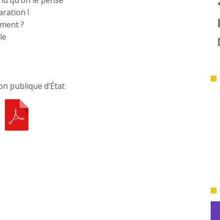
rand qu’on le pense
ration !
iment ?
le
on publique d’État