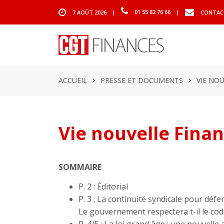
7 AOÛT 2026
|
01 55 82 76 66
|
CONTAC
ACCUEIL
PRESSE ET DOCUMENTS
VIE NO
Vie nouvelle Fina
SOMMAIRE
P. 2 : Éditorial
P. 3 : La continuité syndicale pour déf
Le gouvernement respectera t-il le code