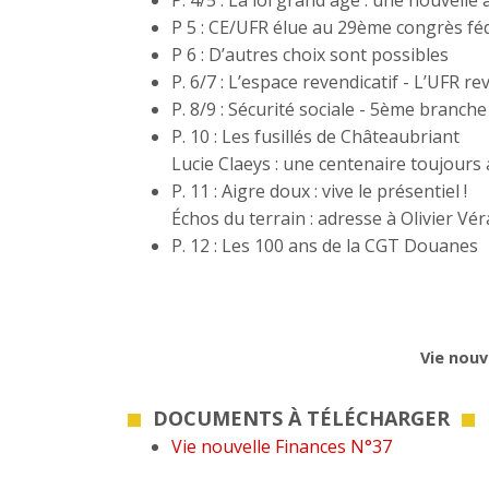
P. 4/5 : La loi grand âge : une nouvelle
P 5 : CE/UFR élue au 29ème congrès fé
P 6 : D’autres choix sont possibles
P. 6/7 : L’espace revendicatif - L’UFR r
P. 8/9 : Sécurité sociale - 5ème branche
P. 10 : Les fusillés de Châteaubriant
Lucie Claeys : une centenaire toujours 
P. 11 : Aigre doux : vive le présentiel !
Échos du terrain : adresse à Olivier Vé
P. 12 : Les 100 ans de la CGT Douanes
Vie nouv
DOCUMENTS À TÉLÉCHARGER
Vie nouvelle Finances N°37