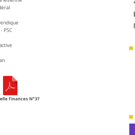
 arlésienne
déral
evendique
 - PSC
active
ran
elle Finances N°37