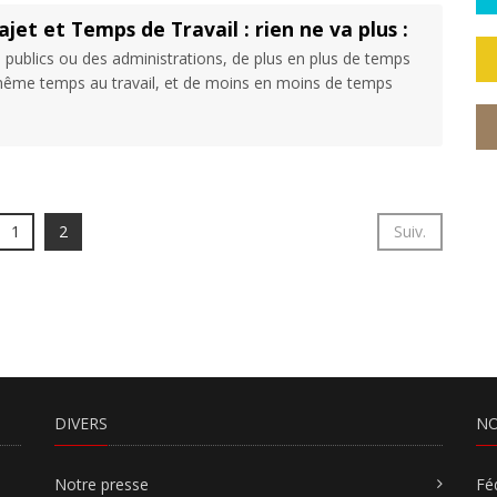
jet et Temps de Travail : rien ne va plus :
es publics ou des administrations, de plus en plus de temps
 même temps au travail, et de moins en moins de temps
1
2
Suiv.
DIVERS
NO
Notre presse
Fé