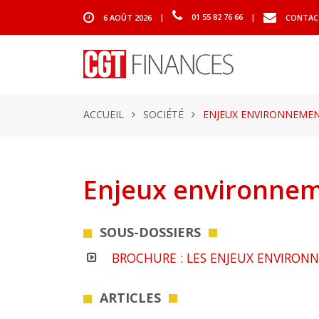
6 AOÛT 2026
|
01 55 82 76 66
|
CONTAC
ACCUEIL
SOCIÉTÉ
ENJEUX ENVIRONNEME
Enjeux environne
SOUS-DOSSIERS
BROCHURE : LES ENJEUX ENVIRON
ARTICLES