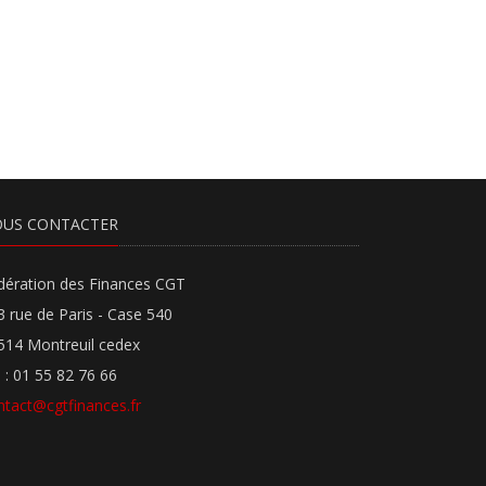
US CONTACTER
dération des Finances CGT
3 rue de Paris - Case 540
514 Montreuil cedex
l : 01 55 82 76 66
ntact@cgtfinances.fr