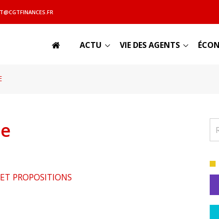
T@CGTFINANCES.FR
ACTU
VIE DES AGENTS
ÉCON
E
le
 ET PROPOSITIONS