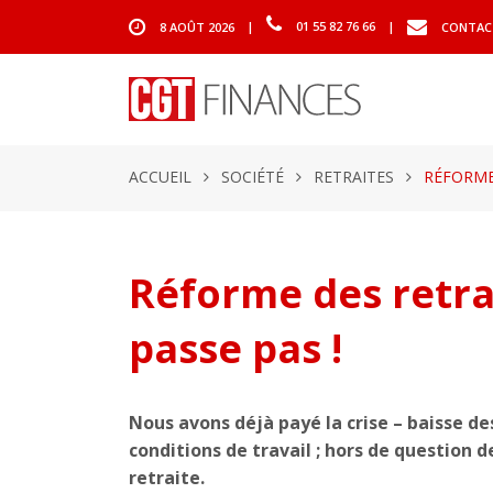
8 AOÛT 2026
|
01 55 82 76 66
|
CONTAC
ACCUEIL
SOCIÉTÉ
RETRAITES
RÉFORME 
Réforme des retrai
passe pas !
Nous avons déjà payé la crise – baisse de
conditions de travail ; hors de question
retraite.