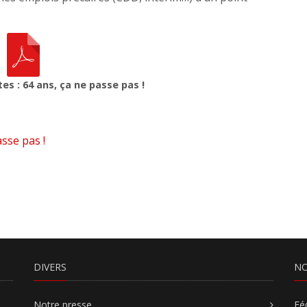
es : 64 ans, ça ne passe pas !
asse pas !
DIVERS
NO
Notre presse
Fé