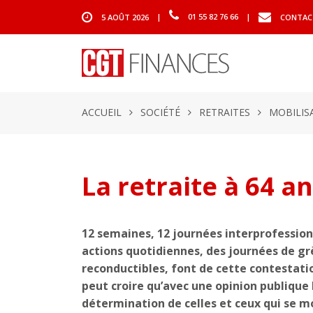
5 AOÛT 2026
|
01 55 82 76 66
|
CONTAC
ACCUEIL
SOCIÉTÉ
RETRAITES
MOBILIS
La retraite à 64 an
12 semaines, 12 journées interprofessionn
actions quotidiennes, des journées de gr
reconductibles, font de cette contestat
peut croire qu’avec une opinion publique 
détermination de celles et ceux qui se mob