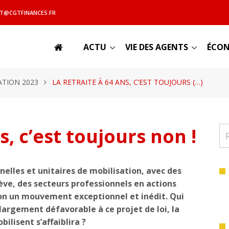
T@CGTFINANCES.FR
ACTU
VIE DES AGENTS
ÉCON
ATION 2023
LA RETRAITE À 64 ANS, C’EST TOUJOURS (…)
s, c’est toujours non !
elles et unitaires de mobilisation, avec des
ève, des secteurs professionnels en actions
ion un mouvement exceptionnel et inédit. Qui
largement défavorable à ce projet de loi, la
ilisent s’affaiblira ?