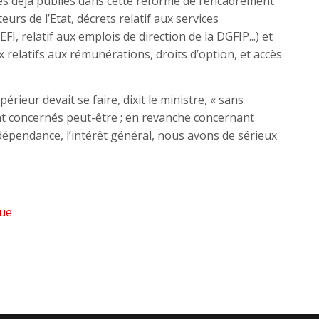
extes déjà publiés dans cette réforme de l’encadrement
urs de l’Etat, décrets relatif aux services
I, relatif aux emplois de direction de la DGFIP...) et
 relatifs aux rémunérations, droits d’option, et accès
ieur devait se faire, dixit le ministre, « sans
nt concernés peut-être ; en revanche concernant
indépendance, l’intérêt général, nous avons de sérieux
que