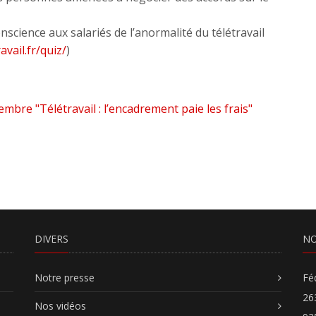
science aux salariés de l’anormalité du télétravail
vail.fr/quiz/
)
re "Télétravail : l’encadrement paie les frais"
DIVERS
NO
Notre presse
Fé
26
Nos vidéos