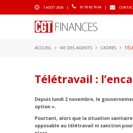
7 AOÛT 2026
|
01 55 82 76 66
|
CONTAC
ACCUEIL
VIE DES AGENTS
CADRES
TÉL
Télétravail : l’enc
Depuis lundi 2 novembre, le gouvernement
option ».
Pourtant, alors que la situation sanitair
opposable au télétravail ni sanction pou