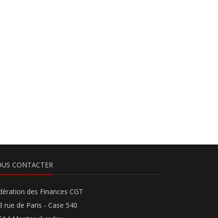
US CONTACTER
dération des Finances CGT
3 rue de Paris - Case 540