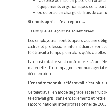
l’absence de mise en place d’un droit 
équipements ergonomiques de la part 
ou de prise en charge de frais de conne
Six mois après : c’est reparti…
…sans que les leçons ne soient tirées.
Les employeurs n’ont toujours aucune obliga
cadres et professions intermédiaires sont co
télétravail à temps plein alors qu’ils ou elle
La quasi-totalité sont confronté.e.s à un té
matérielle, d’accompagnement managérial et de
déconnexion.
L’encadrement du télétravail n’est plus 
Ce télétravail en mode dégradé est le fruit d
télétravail gris (sans encadrement) et retiré 
l’accord national interprofessionnel de 2005