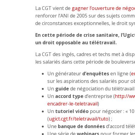
La CGT vient de
gagner l’ouverture de négoci
renforcer l’ANI de 2005 sur des sujets comme 
de circonstances exceptionnelles, le droit s
En cette période de crise sanitaire, l’U
un droit opposable au télétravail.
La CGT des ingés, cadres et techs met à dis
les salariés dans cette période de boulevers
Un générateur
d’enquêtes
en ligne (
e
sur les aspirations des salariés pour o
Un
guide
de négociation du télétravail 
Un
accord type
d’entreprise (
http://w
encadrer-le-teletravail
)
Un
tutoriel vidéo
pour négocier : « 10
(
ugict.cgt.fr/teletravail/tuto
) ;
Une
banque de données
d’accord télét
Une série de
webinars
pour former le