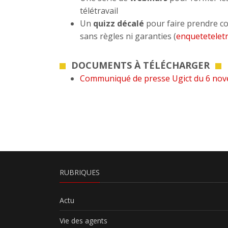
télétravail
Un
quizz décalé
pour faire prendre con
sans règles ni garanties (
enqueteteletra
DOCUMENTS À TÉLÉCHARGER
Communiqué de presse Ugict du 6 novemb
RUBRIQUES
Actu
Vie des agents