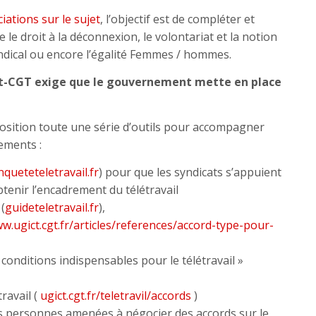
ations sur le sujet
, l’objectif est de compléter et
le droit à la déconnexion, le volontariat et la notion
yndical ou encore l’égalité Femmes / hommes.
gict-CGT exige que le gouvernement mette en place
position toute une série d’outils pour accompagner
ements :
nqueteteletravail.fr
) pour que les syndicats s’appuient
btenir l’encadrement du télétravail
(
guideteletravail.fr
),
ww.ugict.cgt.fr/articles/references/accord-type-pour-
 conditions indispensables pour le télétravail »
ravail (
ugict.cgt.fr/teletravil/accords
)
s personnes amenées à négocier des accords sur le