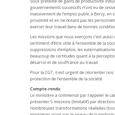
Sous prétexte de gains de productivité indui
gouvernements successifs n’ont eu de cesse 
massivement de l’emploi public à Bercy, en 
proximité et en ne dotant pas les personnels
exercer leur travail dans de bonnes conditio
Les missions que nous exerçons c’est aussi c
sentiment d’être utile à l’ensemble de la soc
suppressions d’emplois, les externalisation
beaucoup de certitudes quant à la perceptio
désarroi et de souffrance au travail.
Pour la CGT, il est urgent de réorienter nos 
protection de l’ensemble de la société.
Compte-rendu
Le ministère a commencé par rappeler le cadr
présenter 5 missions (limitatif) par direction. I
nombreuses transformations réalisées (tout
ministères n’ont pas le niveau de transfor