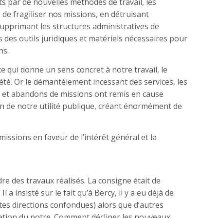
ts par de nouvelles méthodes de travail, les
de fragiliser nos missions, en détruisant
supprimant les structures administratives de
 des outils juridiques et matériels nécessaires pour
ns.
e qui donne un sens concret à notre travail, le
iété. Or le démantèlement incessant des services, les
s et abandons de missions ont remis en cause
n de notre utilité publique, créant énormément de
missions en faveur de l’intérêt général et la
e des travaux réalisés. La consigne était de
l a insisté sur le fait qu’à Bercy, il y a eu déjà de
es directions confondues) alors que d’autres
mation du notre. Comment décliner les nouveaux