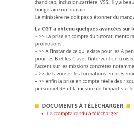
:handicap, inclusion,carrière, VSS…Il y a b
budgétaire ou humain.
Le ministère ne doit pas s étonner du manque 
La CGT a obtenu quelques avancées sur le
–
>> La prise en compte du tutorat, mentorat
promotions ;
–
>> A l’instar de ce qui existe pour les A p
pour les B et les C avec l’intervention crois
l’accent sur les missions concrètes notammen
–
>> de favoriser les formations en présentie
–
>> enfin la prise en compte réelle des risq
personnel RH et la mesure de l’impact sur le c
DOCUMENTS À TÉLÉCHARGER
Le ccompte rendu à télécharger