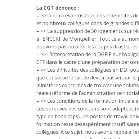
La CGT dénonce :
–
>> la non revalorisation des indemnités d
et nombreux collègues dans de grandes diffic
–
>> La suppression de 50 logements sur Noi
à l’ENCCRF de Montpellier. Tout cela au nom
pouvons pas occulter les coupes drastiques d
–
>> L’interprétation de la DGFIP sur l’obliga
CPF dans le cadre d’une préparation person
–
>> Les difficultés des collègues en DDI po
que constitue le fait de devoir passer par la
ministères concernés de trouver une soluti
réate (réforme de l’administration territoria
–
>> Les conditions de la formation initiale 
Les épreuves des concours sont adaptées (mê
type de handicaps), les postes de travail doi
formation reste désespérément insuffisante,
collègues. A ce sujet, nous avons rappelé l