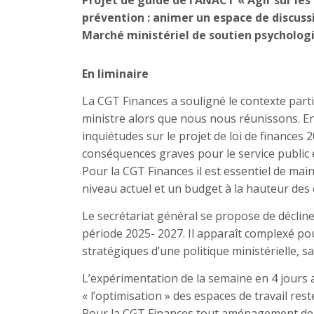
Projet de guide de l’ANACT « Agir sur les
prévention : animer un espace de discussio
Marché ministériel de soutien psycholog
En liminaire
La CGT Finances a souligné le contexte part
ministre alors que nous nous réunissons. En o
inquiétudes sur le projet de loi de finances
conséquences graves pour le service public e
Pour la CGT Finances il est essentiel de main
niveau actuel et un budget à la hauteur des 
Le secrétariat général se propose de décline
période 2025- 2027. Il apparaît complexé po
stratégiques d’une politique ministérielle, s
L’expérimentation de la semaine en 4 jours
« l’optimisation » des espaces de travail reste
Pour la CGT Finances tout aménagement de l