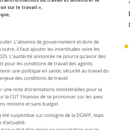
 transformations du travail et améliorer la
n sur le travail »,
ique,
iculier. L’absence de gouvernement et donc de
utre, il faut ajouter les incertitudes voire les
 2025. L’austérité annoncée ne pourra qu’avoir des
t pour les conditions de travail des agents.
tenir une politique en santé, sécurité au travail du
enjeux des conditions de travail.
r une note d’orientations ministérielles pour la
ur la CGT Finances de se prononcer sur les axes
ans ministre et sans budget.
 a été suspendue sur consigne de la DGAFP, mais
 d’actualité.
ocaux doit être mené en concertation avec le