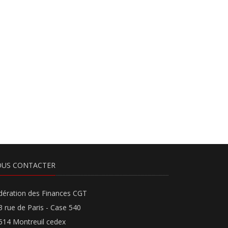
US CONTACTER
dération des Finances CGT
3 rue de Paris - Case 540
514 Montreuil cedex