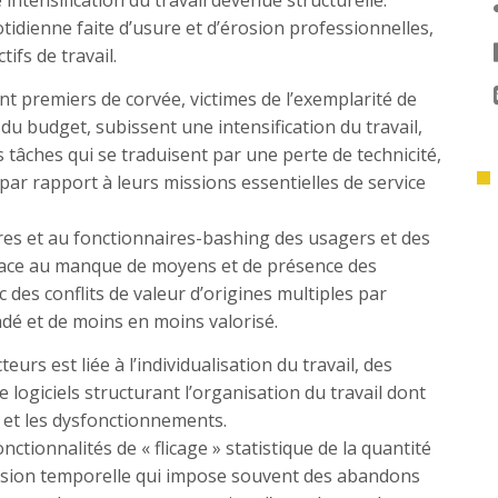
intensification du travail devenue structurelle.
uotidienne faite d’usure et d’érosion professionnelles,
ifs de travail.
t premiers de corvée, victimes de l’exemplarité de
u budget, subissent une intensification du travail,
 tâches qui se traduisent par une perte de technicité,
par rapport à leurs missions essentielles de service
ères et au fonctionnaires-bashing des usagers et des
 face au manque de moyens et de présence des
 des conflits de valeur d’origines multiples par
dé et de moins en moins valorisé.
teurs est liée à l’individualisation du travail, des
de logiciels structurant l’organisation du travail dont
s et les dysfonctionnements.
ctionnalités de « flicage » statistique de la quantité
ression temporelle qui impose souvent des abandons