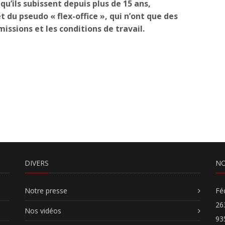
qu’ils subissent depuis plus de 15 ans,
t du pseudo « flex-office », qui n’ont que des
issions et les conditions de travail.
DIVERS
NO
Notre presse
Fé
26
Nos vidéos
93