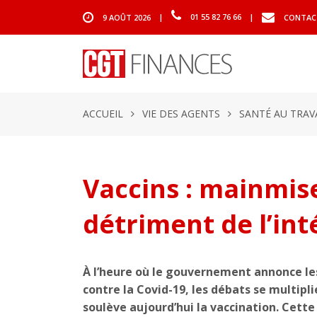
9 AOÛT 2026
|
01 55 82 76 66
|
CONTAC
ACCUEIL
VIE DES AGENTS
SANTÉ AU TRAV
Vaccins : mainmise
détriment de l’int
À l’heure où le gouvernement annonce les
contre la Covid-19, les débats se multipl
soulève aujourd’hui la vaccination. Cette 