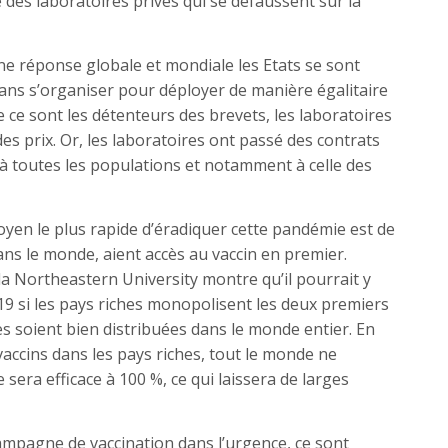
é des laboratoires privés qui se défaussent sur la
ne réponse globale et mondiale les Etats se sont
ns s’organiser pour déployer de manière égalitaire
 ce sont les détenteurs des brevets, les laboratoires
es prix. Or, les laboratoires ont passé des contrats
à toutes les populations et notamment à celle des
yen le plus rapide d’éradiquer cette pandémie est de
ans le monde, aient accès au vaccin en premier.
a Northeastern University montre qu’il pourrait y
19 si les pays riches monopolisent les deux premiers
les soient bien distribuées dans le monde entier. En
accins dans les pays riches, tout le monde ne
 sera efficace à 100 %, ce qui laissera de larges
ampagne de vaccination dans l’urgence, ce sont