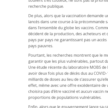
souvent très coûteux, ne sont pas la priorit
recherche publique.
De plus, alors que la vaccination demande u
lancés dans une course à la précommande sa
dans l’ensemble du globe les vaccins. Comme
décident de la production, des acheteurs et d
pays par pays ne garantissant pas un accès 
pays pauvres.
Pourtant, les recherches montrent que le mo
garantir que les plus vulnérables, partout d
Une étude récente du laboratoire MOBS de l
avoir deux fois plus de décès dus au COVID-
milliards de doses au lieu de s’assurer qu’el
effet, même avec une offre excédentaire de v
choisira pas d’être vacciné et aucun vaccin ne
proportions de populations vulnérables.
Enfin, alors que le gouvernement lance sa c