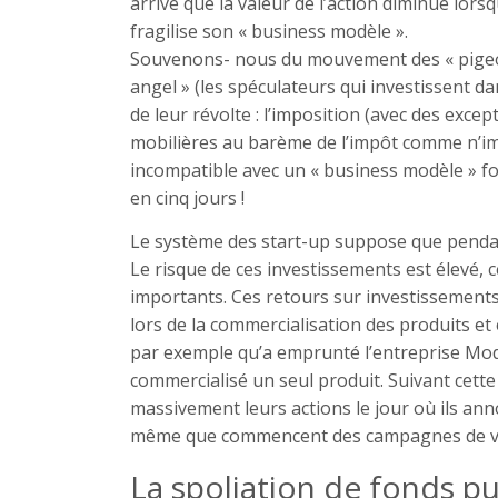
arrivé que la valeur de l’action diminue lor
fragilise son « business modèle ».
Souvenons- nous du mouvement des « pigeon
angel » (les spéculateurs qui investissent da
de leur révolte : l’imposition (avec des exce
mobilières au barème de l’impôt comme n’imp
incompatible avec un « business modèle » fon
en cinq jours !
Le système des start-up suppose que pendan
Le risque de ces investissements est élevé, 
importants. Ces retours sur investissement
lors de la commercialisation des produits et 
par exemple qu’a emprunté l’entreprise Mode
commercialisé un seul produit. Suivant cette
massivement leurs actions le jour où ils anno
même que commencent des campagnes de va
La spoliation de fonds pub