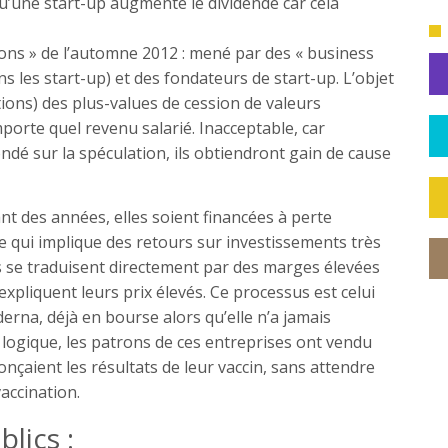
squ’une start-up augmente le dividende car cela
s » de l’automne 2012 : mené par des « business
ns les start-up) et des fondateurs de start-up. L’objet
ptions) des plus-values de cession de valeurs
orte quel revenu salarié. Inacceptable, car
dé sur la spéculation, ils obtiendront gain de cause
t des années, elles soient financées à perte
ce qui implique des retours sur investissements très
s se traduisent directement par des marges élevées
expliquent leurs prix élevés. Ce processus est celui
rna, déjà en bourse alors qu’elle n’a jamais
 logique, les patrons de ces entreprises ont vendu
nçaient les résultats de leur vaccin, sans attendre
ccination.
lics :