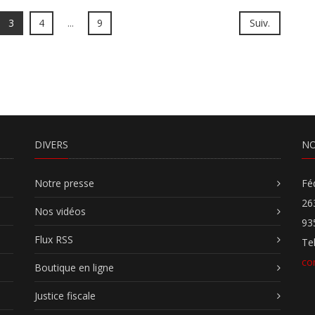
3
4
...
9
Suiv.
DIVERS
NO
Notre presse
Fé
26
Nos vidéos
93
Flux RSS
Te
co
Boutique en ligne
Justice fiscale