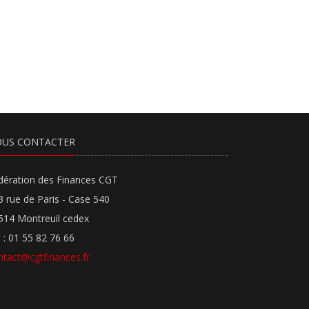
US CONTACTER
dération des Finances CGT
3 rue de Paris - Case 540
514 Montreuil cedex
l : 01 55 82 76 66
ntact@cgtfinances.fr